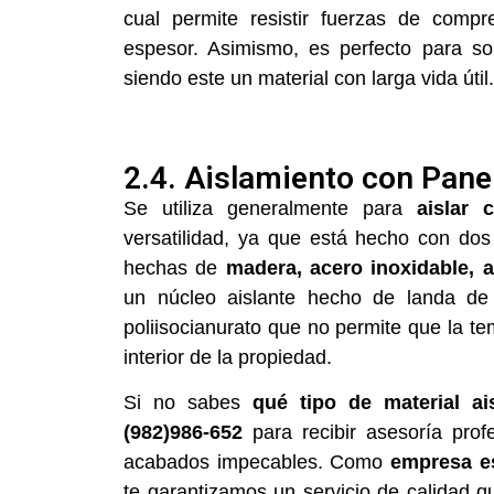
cual permite resistir fuerzas de comp
espesor. Asimismo, es perfecto para so
siendo este un material con larga vida útil.
2.4. Aislamiento con Pan
Se utiliza generalmente para
aislar 
versatilidad, ya que está hecho con do
hechas de
madera, acero inoxidable, 
un núcleo aislante hecho de landa de vi
poliisocianurato que no permite que la te
interior de la propiedad.
Si no sabes
qué tipo de material ais
(982)986-652
para recibir asesoría pro
acabados impecables. Como
empresa es
te garantizamos un servicio de calidad qu