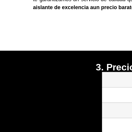
aislante de excelencia aun precio bara
3. Prec