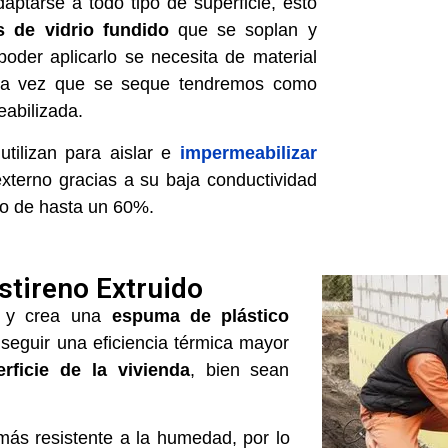
aptarse a todo tipo de superficie, esto
s de vidrio fundido
que se soplan y
poder aplicarlo se necesita de material
una vez que se seque tendremos como
eabilizada.
utilizan para
aislar e
impermeabilizar
externo gracias a su baja conductividad
do de hasta un 60%.
stireno Extruido
o y crea una
espuma de plástico
nseguir una eficiencia térmica mayor
erficie de la vivienda
, bien sean
más resistente a la humedad, por lo