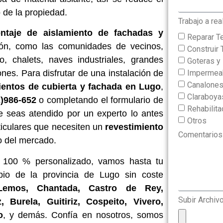
o de la propiedad.
Trabajo a rea
ntaje de aislamiento de fachadas y
Reparar T
ción, como las comunidades de vecinos,
Construir 
o, chalets, naves industriales, grandes
Goteras 
Impermeab
nes. Para disfrutar de una instalación de
Canalone
ientos de cubierta y fachada en Lugo
,
Claraboya
2)986-652
o completando el formulario de
Rehabilit
e seas atendido por un experto lo antes
Otros
ticulares que necesiten un
revestimiento
Comentarios
o del mercado.
 y 100 % personalizado, vamos hasta tu
pio de la provincia de Lugo sin coste
Lemos, Chantada, Castro de Rey,
Subir Archiv
 Burela, Guitiriz, Cospeito, Vivero,
o
, y demás. Confía en nosotros, somos