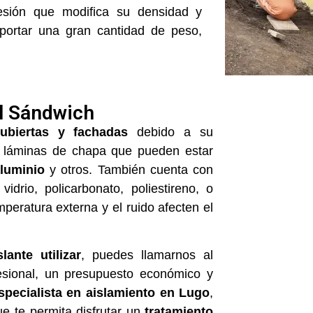
resión que modifica su densidad y
portar una gran cantidad de peso,
el Sándwich
cubiertas y fachadas
debido a su
s láminas de chapa que pueden estar
aluminio
y otros. También cuenta con
drio, policarbonato, poliestireno, o
mperatura externa y el ruido afecten el
lante utilizar
, puedes llamarnos al
fesional, un presupuesto económico y
pecialista en aislamiento en Lugo
,
e te permita disfrutar un
tratamiento