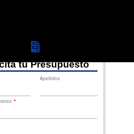
icita tu Presupuesto
Apellidos
rónico