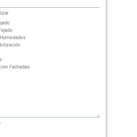
lizar
ejado
Tejado
y Humedades
ilización
s
s
ación Fachadas
o