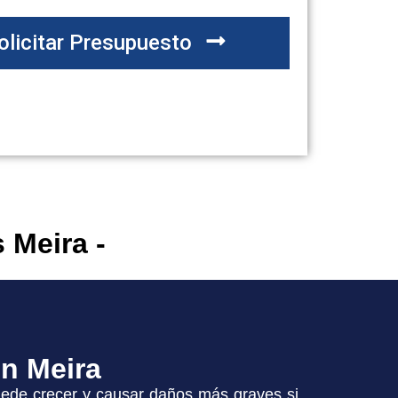
olicitar Presupuesto
 Meira -
n Meira
ede crecer y causar daños más graves si