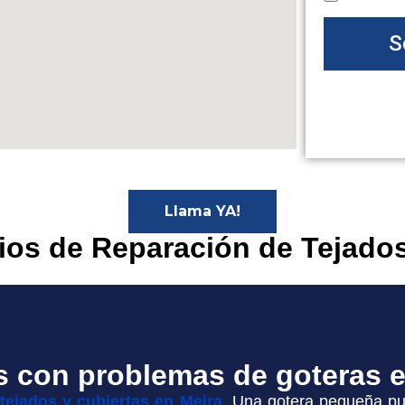
S
Llama YA!
cios de Reparación de Tejados
s con problemas de goteras e
 tejados y cubiertas en Meira
. Una gotera pequeña pu