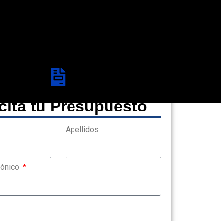
icita tu Presupuesto
Apellidos
rónico