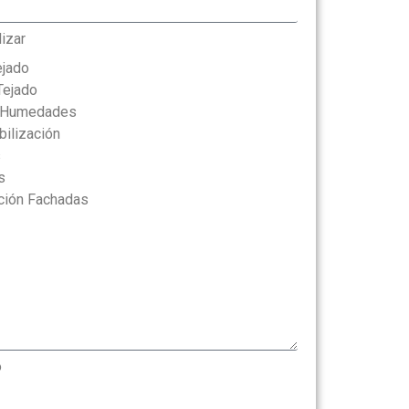
lizar
ejado
Tejado
y Humedades
ilización
s
s
ación Fachadas
o