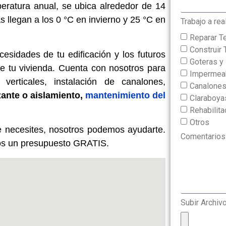
eratura anual, se ubica alrededor de 14
 llegan a los 0 °C en invierno y 25 °C en
Trabajo a rea
Reparar T
Construir 
esidades de tu edificación y los futuros
Goteras 
de tu vivienda. Cuenta con nosotros para
Impermeab
verticales, instalación de canalones,
Canalone
zante o aislamiento,
mantenimiento del
Claraboya
Rehabilit
Otros
 necesites, nosotros podemos ayudarte.
Comentarios
mos un presupuesto GRATIS.
Subir Archiv