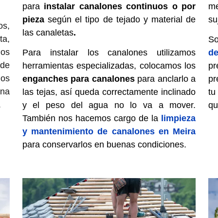
para
instalar canalones continuos
o por
me
pieza
según el tipo de tejado y material de
su
os,
las canaletas
.
ta,
So
mos
Para instalar los canalones utilizamos
de
 de
herramientas especializadas, colocamos los
p
os
enganches para canalones
para anclarlo a
pr
una
las tejas, así queda correctamente inclinado
tu
.
y el peso del agua no lo va a mover.
qu
También nos hacemos cargo de la
limpieza
y mantenimiento de canalones en Meira
para conservarlos en buenas condiciones.