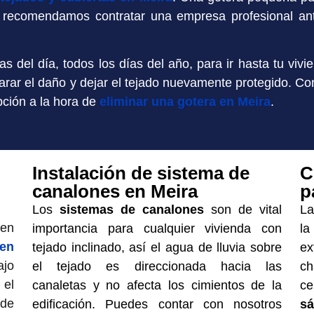
te recomendamos contratar una empresa profesional a
s del día, todos los días del año, para ir hasta tu vivi
rar el daño y dejar el tejado nuevamente protegido. Co
ción a la hora de
eliminar una gotera en Meira
.
Instalación de sistema de
C
canalones en Meira
p
Los
sistemas de canalones
son de vital
L
 en
importancia para cualquier vivienda con
la
 en
tejado inclinado, así el agua de lluvia sobre
ex
ajo
el tejado es direccionada hacia las
ch
 el
canaletas y no afecta los cimientos de la
c
 de
edificación. Puedes contar con nosotros
s