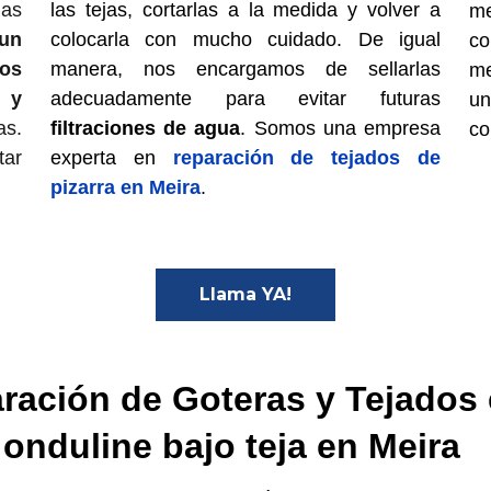
as
las tejas, cortarlas a la medida y volver a
me
 un
colocarla con mucho cuidado. De igual
co
os
manera, nos encargamos de sellarlas
m
 y
adecuadamente para evitar futuras
u
as.
filtraciones de agua
. Somos una empresa
co
tar
experta en
reparación de tejados de
pizarra en Meira
.
Llama YA!
ración de Goteras y Tejados 
onduline bajo teja en Meira