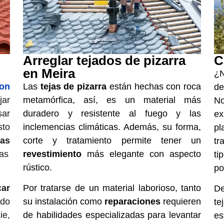
Arreglar tejados de pizarra
C
en Meira
¿N
con
Las
tejas de pizarra
están hechas con roca
d
jar
metamórfica, así, es un material más
No
sar
duradero y resistente al fuego y las
ex
sto
inclemencias climáticas. Además, su forma,
p
jas
corte y tratamiento permite tener un
tr
jas
revestimiento
más elegante con aspecto
ti
rústico.
po
car
Por tratarse de un material laborioso, tanto
D
odo
su instalación como
reparaciones
requieren
te
e,
de habilidades especializadas para levantar
es