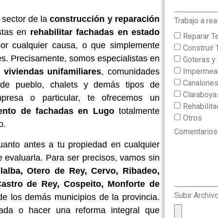
 sector de la
construcción y reparación
Trabajo a rea
stas en
rehabilitar fachadas en estado
Reparar T
por cualquier causa, o que simplemente
Construir 
es. Precisamente, somos especialistas en
Goteras 
Impermeab
 viviendas unifamiliares
, comunidades
Canalone
s de pueblo, chalets y demás tipos de
Claraboya
mpresa o particular, te ofrecemos un
Rehabilit
ento de fachadas en Lugo
totalmente
Otros
o.
Comentarios
uanto antes a tu propiedad en cualquier
e evaluarla. Para ser precisos, vamos sin
llalba, Otero de Rey, Cervo, Ribadeo,
 Castro de Rey, Cospeito, Monforte de
Subir Archiv
de los demás municipios de la provincia.
hada o hacer una reforma integral que