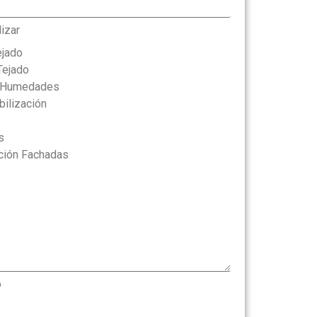
lizar
ejado
Tejado
y Humedades
ilización
s
s
ación Fachadas
o