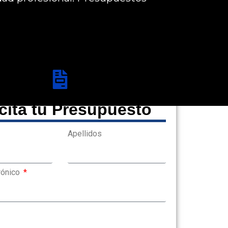
icita tu Presupuesto
Apellidos
rónico