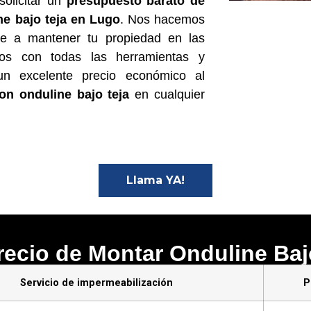
solicitar un
presupuesto barato de
ne bajo teja en Lugo
. Nos hacemos
eve a mantener tu propiedad en las
mos con todas las herramientas y
 un excelente precio económico al
con onduline bajo teja
en cualquier
Llama YA!
Precio de Montar Onduline Ba
Servicio de impermeabilización
P