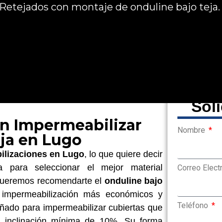
 Retejados con montaje de onduline bajo teja
Sol
en Impermeabilizar
Nombre
ja en Lugo
ilizaciones en Lugo
, lo que quiere decir
 para seleccionar el mejor material
Correo Elect
 queremos recomendarte el
onduline bajo
 impermeabilización más económicos y
Teléfono
eñado para impermeabilizar cubiertas que
a inclinación mínima de 10%. Su forma