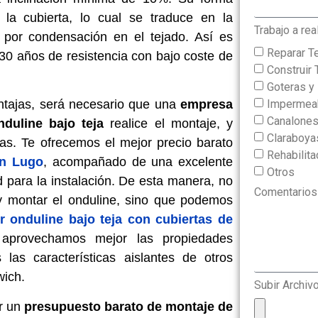
 la cubierta, lo cual se traduce en la
Trabajo a rea
 por condensación en el tejado. Así es
Reparar T
 30 años de resistencia con bajo coste de
Construir 
Goteras 
Impermeab
ntajas, será necesario que una
empresa
Canalone
duline bajo teja
realice el montaje, y
Claraboya
as. Te ofrecemos el mejor precio barato
Rehabilit
en Lugo
, acompañado de una excelente
Otros
d para la instalación. De esta manera, no
Comentarios
y montar el onduline, sino que podemos
r onduline bajo teja con cubiertas de
aprovechamos mejor las propiedades
las características aislantes de otros
wich.
Subir Archiv
r un
presupuesto barato de montaje de