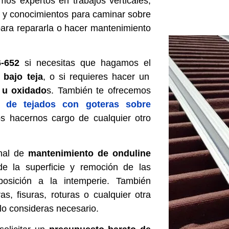
mos expertos en trabajos verticales,
s y conocimientos para caminar sobre
 para repararla o hacer mantenimiento
6-652
si necesitas que hagamos el
bajo teja
, o si requieres hacer un
 u oxidado
s. También te ofrecemos
n de tejados con goteras sobre
s hacernos cargo de cualquier otro
onal de
mantenimiento de onduline
de la superficie y remoción de las
sición a la intemperie. También
s, fisuras, roturas o cualquier otra
 lo consideras necesario.